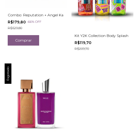
Combo: Reputation + Angel Ka
R$179,80
-
66
%
OFF
R$529,80
Kit Y2K Collection Body Splash
R$119,70
R$209,70
Esgotado