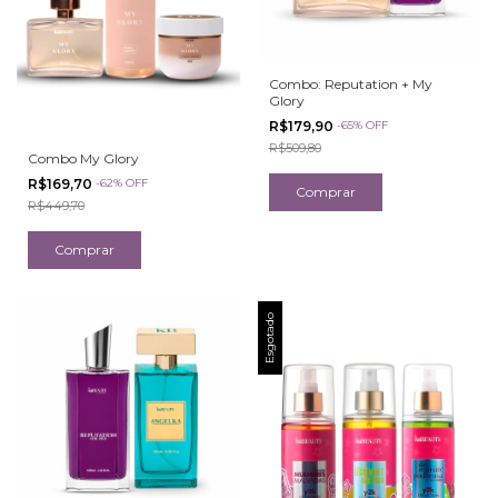
Combo: Reputation + My
Glory
R$179,90
-
65
%
OFF
R$509,80
Combo My Glory
R$169,70
-
62
%
OFF
R$449,70
Esgotado