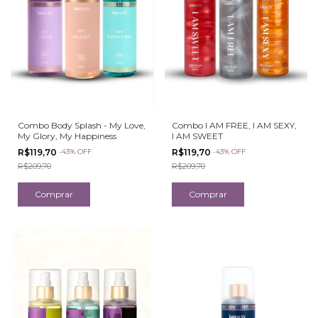
Combo Body Splash - My Love,
Combo I AM FREE, I AM SEXY,
My Glory, My Happiness
I AM SWEET
R$119,70
-
43
%
OFF
R$119,70
-
43
%
OFF
R$209,70
R$209,70