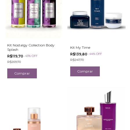
Kit Nostalgy Collection Body
Kit My Time
Splash
R$139,80
-
44
%
OFF
R$119,70
-
43
%
OFF
R$247,70
R$209,70