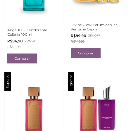
Divine Glow: Sérum capilar +
Perfume Capilar
Angel Ka - Desodorante
Colônia 100ml
R$99,90
-
33
%
OFF
R$94,90
-
70
%
OFF
R$149,90
R$319,90
Esgotado
Esgotado