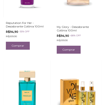
Reputation For Her -
Desodorante Colônia 100ml
My Glory - Desodorante
Colônia 100ml
R$94,90
-
55
%
OFF
R$94,90
-
68
%
OFF
R$209,90
R$299,90