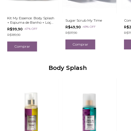
Kit My Essence: Body Splash
Sugar Scrub My Time
Com
+ Espuma de Banho + Loção
Hidratante
R$49,90
-
49
%
OFF
R$2
R$99,90
-
47
%
OFF
R$97,90
R$79
R$189,90
Body Splash