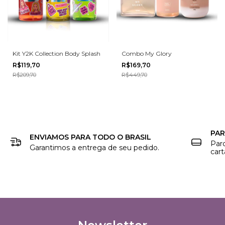
Kit Y2K Collection Body Splash
Combo My Glory
R$119,70
R$169,70
R$209,70
R$449,70
PAR
ENVIAMOS PARA TODO O BRASIL
Par
Garantimos a entrega de seu pedido.
cart