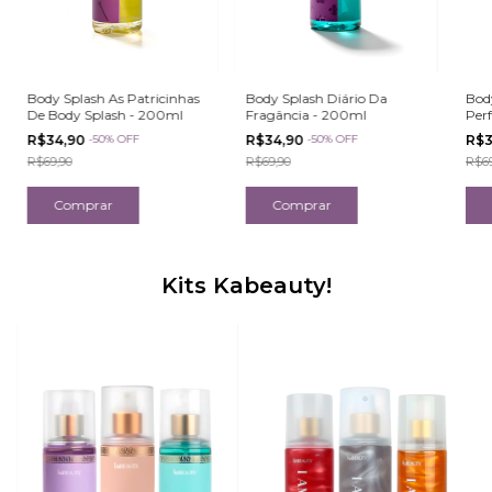
Body Splash As Patricinhas
Body Splash Diário Da
Bod
De Body Splash - 200ml
Fragância - 200ml
Per
R$34,90
-
50
%
OFF
R$34,90
-
50
%
OFF
R$3
R$69,90
R$69,90
R$69
Kits Kabeauty!