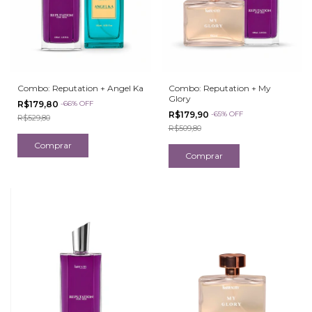
Combo: Reputation + Angel Ka
Combo: Reputation + My
Glory
R$179,80
-
66
%
OFF
R$179,90
-
65
%
OFF
R$529,80
R$509,80