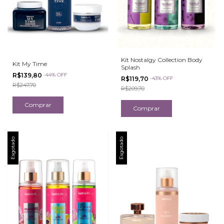
Kit Nostalgy Collection Body
Kit My Time
Splash
R$139,80
-
44
%
OFF
R$119,70
-
43
%
OFF
R$247,70
R$209,70
Esgotado
Esgotado