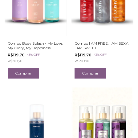
Combo Body Splash - My Love,
Combo I AM FREE, I AM SEXY,
My Glory, My Happiness
I AM SWEET
R$119,70
-
43
%
OFF
R$119,70
-
43
%
OFF
R$209,70
R$209,70