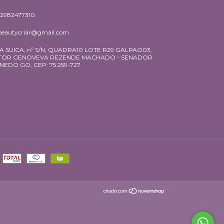
62982477310
beautycriar@gmail.com
A SUICA, nº S/N, QUADRA10 LOTE R29 GALPAO03,
TOR GENOVEVA REZENDE MACHADO - SENADOR
NEDO GO, CEP: 75.259-727