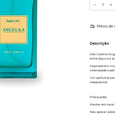
Meios de 
Descrição
Deo Colônia Angel
entre doçura e at
Inspirada em mul
intensidade e per
Um perfume para
inesquecível.
Precauções:
Manter em local s
Não aplicar sobre