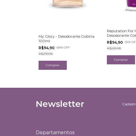
Reputation For H
Desodorante Co
My Glory - Desodorante Colônia
100ml
R$94,90
-
55
%
OF
R$94,90
-
68
%
OFF
R$209,90
R$299,90
Newsletter
Cadastre
Departamentos