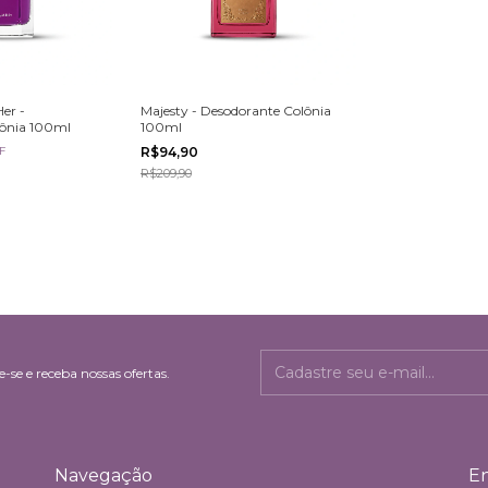
Majesty - Desodorante Colônia
er -
100ml
lônia 100ml
R$94,90
F
R$209,90
-se e receba nossas ofertas.
Navegação
En