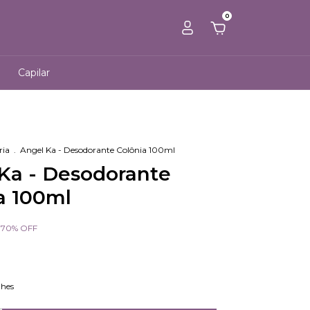
0
Capilar
ria
.
Angel Ka - Desodorante Colônia 100ml
Ka - Desodorante
a 100ml
-
70
%
OFF
lhes