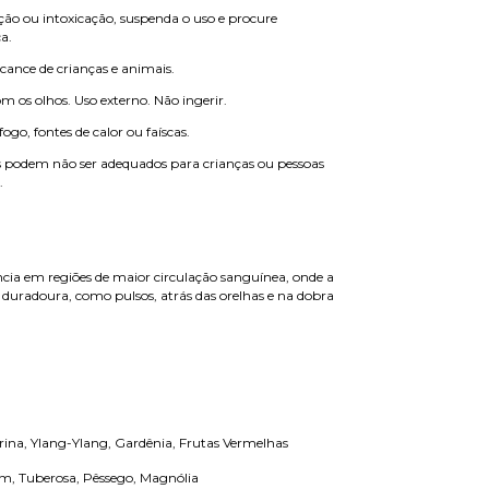
ação ou intoxicação, suspenda o uso e procure
a.
cance de crianças e animais.
m os olhos. Uso externo. Não ingerir.
ogo, fontes de calor ou faíscas.
 podem não ser adequados para crianças ou pessoas
.
ncia em regiões de maior circulação sanguínea, onde a
s duradoura, como pulsos, atrás das orelhas e na dobra
ina, Ylang-Ylang, Gardênia, Frutas Vermelhas
m, Tuberosa, Pêssego, Magnólia