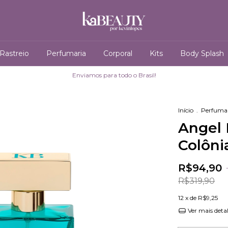
Rastreio
Perfumaria
Corporal
Kits
Body Splash
Enviamos para todo o Brasil!
Início
.
Perfuma
Angel 
Colôni
R$94,90
R$319,90
12
x de
R$9,25
Ver mais deta