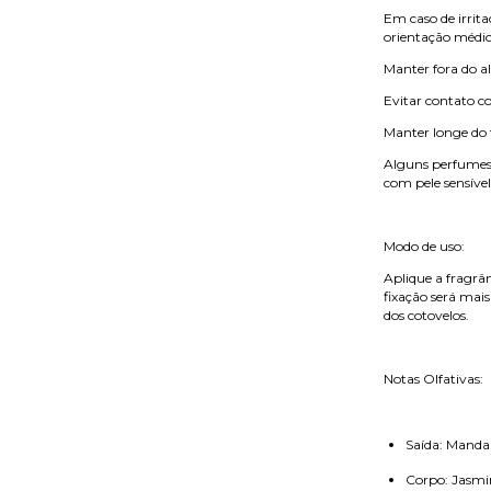
Em caso de irrit
orientação médic
Manter fora do al
Evitar contato co
Manter longe do f
Alguns perfumes
com pele sensível
Modo de uso:
Aplique a fragrâ
fixação será mai
dos cotovelos.
Notas Olfativas:
Saída: Mandar
Corpo: Jasmi