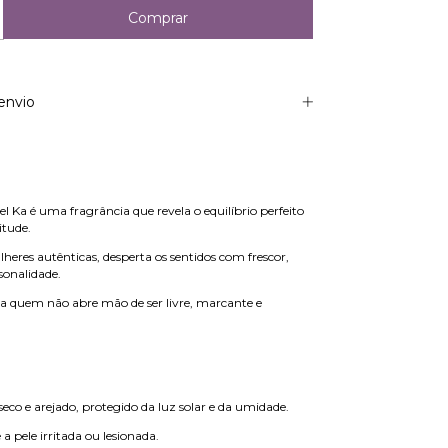
envio
 Ka é uma fragrância que revela o equilíbrio perfeito
itude.
heres autênticas, desperta os sentidos com frescor,
sonalidade.
 quem não abre mão de ser livre, marcante e
eco e arejado, protegido da luz solar e da umidade.
 a pele irritada ou lesionada.