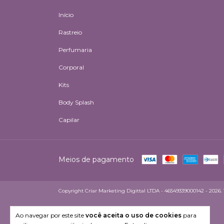
Início
Rastreio
Perfumaria
Corporal
Kits
Body Splash
Capilar
Meios de pagamento
Copyright Criar Marketing Digittal LTDA - 46549339000142 - 2026. To
Ao navegar por este site
você aceita o uso de cookies
para