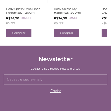
Body Splash Uma Linda
Body Splash My
Body 
Perfumada - 200ml
Happiness- 200ml
Cheir
R$34,90
-
50
%
OFF
R$34,90
-
50
%
OFF
R$34
R$69,90
R$69,90
R$69,9
Newsletter
Cadastre-se e receba nossas ofertas.