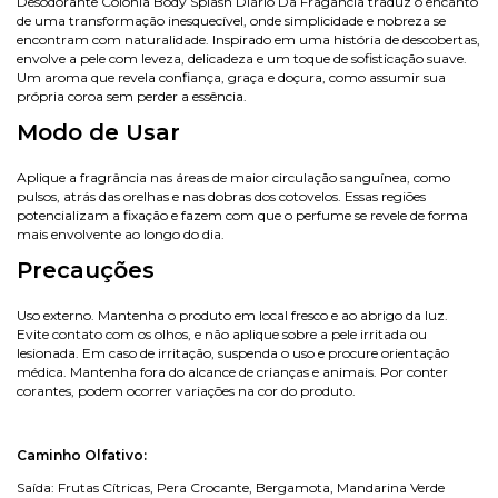
Desodorante Colônia Body Splash Diário Da Fragância traduz o encanto
de uma transformação inesquecível, onde simplicidade e nobreza se
encontram com naturalidade. Inspirado em uma história de descobertas,
envolve a pele com leveza, delicadeza e um toque de sofisticação suave.
Um aroma que revela confiança, graça e doçura, como assumir sua
própria coroa sem perder a essência.
Modo de Usar
Aplique a fragrância nas áreas de maior circulação sanguínea, como
pulsos, atrás das orelhas e nas dobras dos cotovelos. Essas regiões
potencializam a fixação e fazem com que o perfume se revele de forma
mais envolvente ao longo do dia.
Precauções
Uso externo. Mantenha o produto em local fresco e ao abrigo da luz.
Evite contato com os olhos, e não aplique sobre a pele irritada ou
lesionada. Em caso de irritação, suspenda o uso e procure orientação
médica. Mantenha fora do alcance de crianças e animais. Por conter
corantes, podem ocorrer variações na cor do produto.
Caminho Olfativo:
Saída: Frutas Cítricas, Pera Crocante, Bergamota, Mandarina Verde