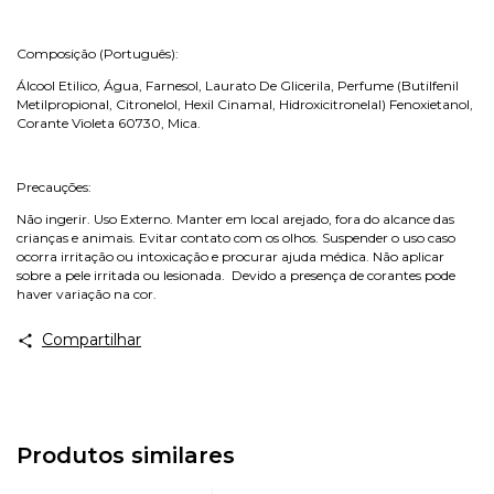
Composição (Português):
Álcool Etilico, Água, Farnesol, Laurato De Glicerila, Perfume (Butilfenil
Metilpropional, Citronelol, Hexil Cinamal, Hidroxicitronelal) Fenoxietanol,
Corante Violeta 60730, Mica.
Precauções:
Não ingerir. Uso Externo. Manter em local arejado, fora do alcance das
crianças e animais. Evitar contato com os olhos. Suspender o uso caso
ocorra irritação ou intoxicação e procurar ajuda médica. Não aplicar
sobre a pele irritada ou lesionada. Devido a presença de corantes pode
haver variação na cor.
Compartilhar
Produtos similares