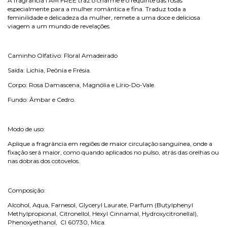
A fragrância I AM FREE traz o charme e o requinte das rosas
especialmente para a mulher romântica e fina. Traduz toda a
feminilidade e delicadeza da mulher, remete a uma doce e deliciosa
viagem a um mundo de revelações.
Caminho Olfativo: Floral Amadeirado
Saída: Lichia, Peônia e Frésia.
Corpo: Rosa Damascena, Magnólia e Lírio-Do-Vale.
Fundo: Âmbar e Cedro.
Modo de uso:
Aplique a fragrância em regiões de maior circulação sanguínea, onde a
fixação será maior, como quando aplicados no pulso, atrás das orelhas ou
nas dobras dos cotovelos.
Composição:
Alcohol, Aqua, Farnesol, Glyceryl Laurate, Parfum (Butylphenyl
Methylpropional, Citronellol, Hexyl Cinnamal, Hydroxycitronellal),
Phenoxyethanol, Cl 60730, Mica.