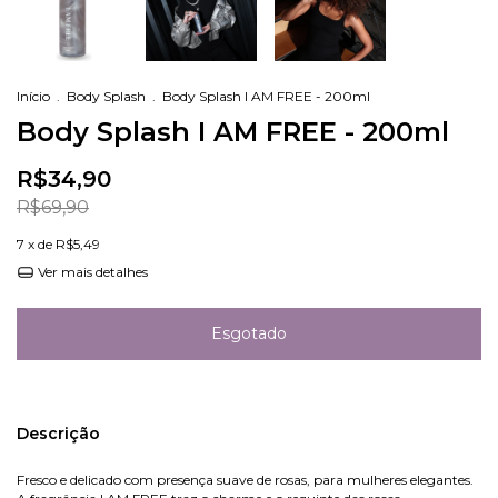
Início
.
Body Splash
.
Body Splash I AM FREE - 200ml
Body Splash I AM FREE - 200ml
R$34,90
R$69,90
7
x de
R$5,49
Ver mais detalhes
Descrição
Fresco e delicado com presença suave de rosas, para mulheres elegantes.