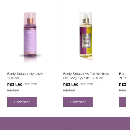
Body Splash My Love -
Body Splash As Patricinhas
Body S
200ml
De Body Splash - 200ml
200m
R$34,90
-
50
%
OFF
R$34,90
-
50
%
OFF
R$34
R$69,90
R$69,90
R$69,9