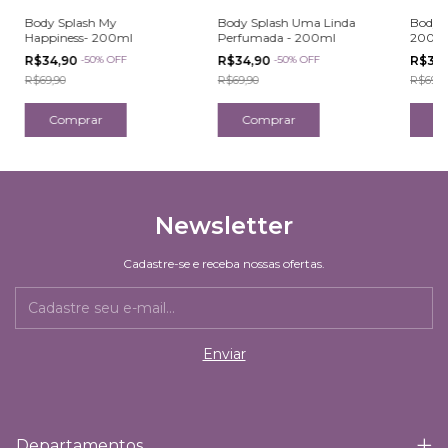
Body Splash My
Body Splash Uma Linda
Body S
Happiness- 200ml
Perfumada - 200ml
200m
R$34,90
-
50
%
OFF
R$34,90
-
50
%
OFF
R$34
R$69,90
R$69,90
R$69,9
Newsletter
Cadastre-se e receba nossas ofertas.
Departamentos