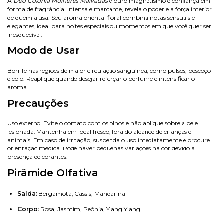
A
Deo Colônia Mulheres Malvadas
é puro magnetismo e confiança em
forma de fragrância. Intensa e marcante, revela o poder e a força interior
de quem a usa. Seu aroma oriental floral combina notas sensuais e
elegantes, ideal para noites especiais ou momentos em que você quer ser
inesquecível.
Modo de Usar
Borrife nas regiões de maior circulação sanguínea, como pulsos, pescoço
e colo. Reaplique quando desejar reforçar o perfume e intensificar o
aroma.
Precauções
Uso externo. Evite o contato com os olhos e não aplique sobre a pele
lesionada. Mantenha em local fresco, fora do alcance de crianças e
animais. Em caso de irritação, suspenda o uso imediatamente e procure
orientação médica. Pode haver pequenas variações na cor devido à
presença de corantes.
Pirâmide Olfativa
Saída:
Bergamota, Cassis, Mandarina
Corpo:
Rosa, Jasmim, Peônia, Ylang Ylang