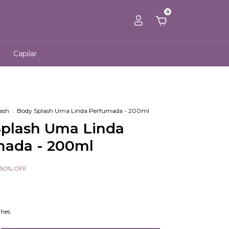
0
Capilar
ash
.
Body Splash Uma Linda Perfumada - 200ml
plash Uma Linda
mada - 200ml
50
%
OFF
lhes