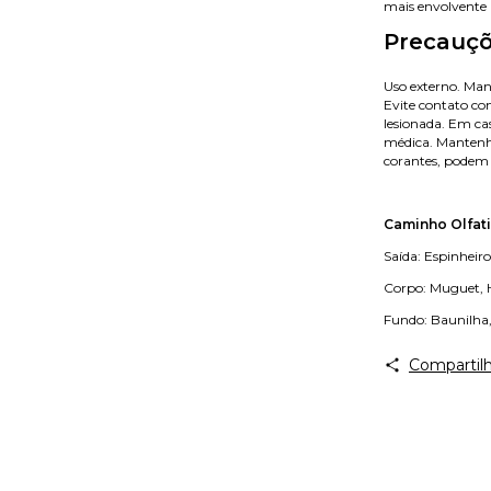
mais envolvente 
Precauç
Uso externo. Man
Evite contato com
lesionada. Em cas
médica. Mantenha
corantes, podem 
Caminho Olfati
Saída: Espinheir
Corpo: Muguet, H
Fundo: Baunilha
Compartilh