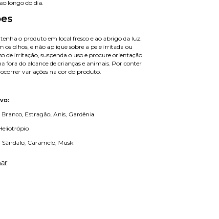
ao longo do dia.
ões
tenha o produto em local fresco e ao abrigo da luz.
 os olhos, e não aplique sobre a pele irritada ou
o de irritação, suspenda o uso e procure orientação
 fora do alcance de crianças e animais. Por conter
ocorrer variações na cor do produto.
vo:
o Branco, Estragão, Anis, Gardênia
eliotrópio
, Sândalo, Caramelo, Musk
ar