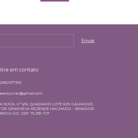
tre em contato
62982477310
beautycriar@gmail.com
A SUICA, nº S/N, QUADRA10 LOTE R29 GALPAO03,
TOR GENOVEVA REZENDE MACHADO - SENADOR
NEDO GO, CEP: 75.259-727