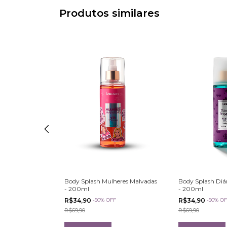
Produtos similares
atricinhas De
Body Splash Mulheres Malvadas
Body Splash Diá
00ml
- 200ml
- 200ml
F
R$34,90
-
50
%
OFF
R$34,90
-
50
%
OF
R$69,90
R$69,90