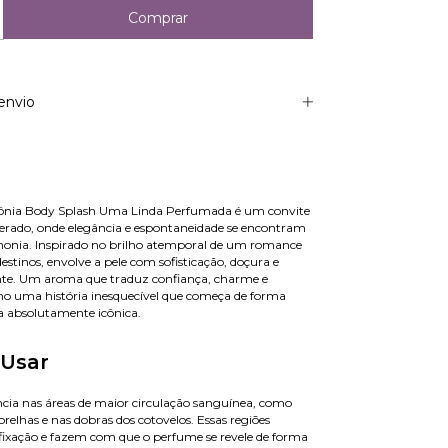
envio
ônia Body Splash Uma Linda Perfumada é um convite
erado, onde elegância e espontaneidade se encontram
monia. Inspirado no brilho atemporal de um romance
stinos, envolve a pele com sofisticação, doçura e
te. Um aroma que traduz confiança, charme e
mo uma história inesquecível que começa de forma
a absolutamente icônica.
Usar
ncia nas áreas de maior circulação sanguínea, como
 orelhas e nas dobras dos cotovelos. Essas regiões
fixação e fazem com que o perfume se revele de forma