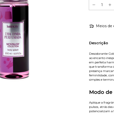
Meios de 
Descrição
Desodorante Col
ao encanto inesp
em perfeita har
que transforma de
presença marcan
feminilidade, co
simples e termin
Modo de 
Aplique a fragrâ
pulsos, atrás das
potencializam a 