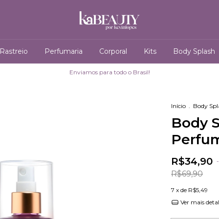
Rastreio
Perfumaria
Corporal
Kits
Body Splash
Enviamos para todo o Brasil!
Início
.
Body Spl
Body S
Perfu
R$34,90
-
R$69,90
7
x de
R$5,49
Ver mais deta