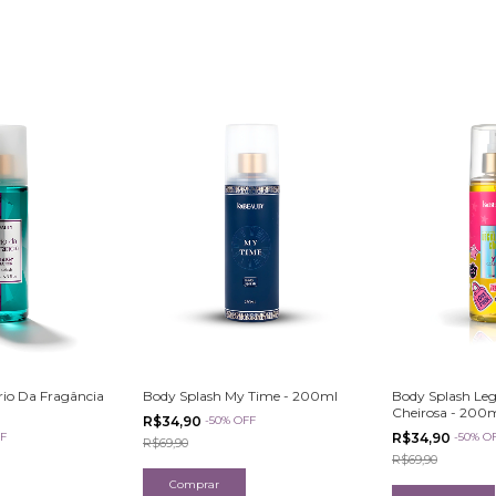
rio Da Fragância
Body Splash My Time - 200ml
Body Splash Le
Cheirosa - 200
R$34,90
-
50
%
OFF
F
R$34,90
-
50
%
O
R$69,90
R$69,90