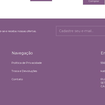
-se e receba nossas ofertas.
Navegação
En
Política de Privacidade
55
Troca e Devoluções
ka
Contato
RU
SE
CA